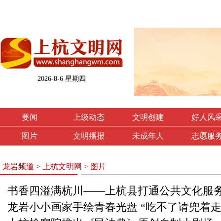
2026-8-6 星期四
要闻
上级动态
文明创建
好人风
图片
文明播报
未成年人
志愿服
龙岩频道
>
上杭文明网
>
图片
书香四溢满杭川——上杭县打通公共文化服务
龙岩小小画家手绘青春光盘 “吃不了请兜着走