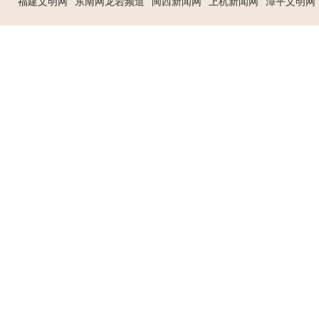
福建文明网
东南网龙岩频道
闽西新闻网
上杭新闻网
漳平文明网