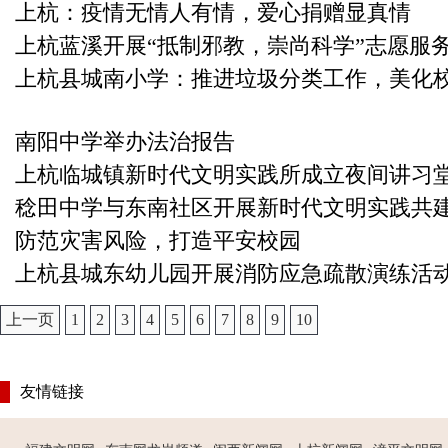
上杭：疫情无情人有情，爱心捐赠显真情
上杭蓝溪开展“抵制邪教，崇尚科学”志愿服
上杭县城南小学：推进垃圾分类工作，美化
南阳中学举办法治报告
上杭临城镇新时代文明实践所成立夜间讲习
稔田中学与东南社区开展新时代文明实践共
防范灾害风险，打造平安校园
上杭县城东幼儿园开展消防应急疏散演练活
上一页
1
2
3
4
5
6
7
8
9
10
友情链接