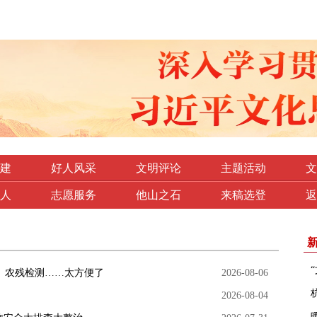
建
好人风采
文明评论
主题活动
文
人
志愿服务
他山之石
来稿选登
返
、农残检测……太方便了
2026-08-06
2026-08-04