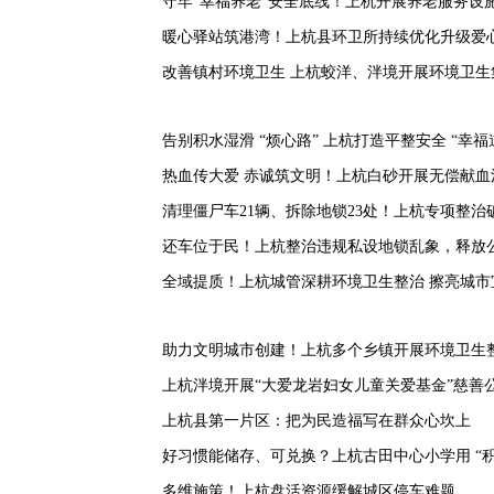
守牢“幸福养老”安全底线！上杭开展养老服务设
暖心驿站筑港湾！上杭县环卫所持续优化升级爱
改善镇村环境卫生 上杭蛟洋、泮境开展环境卫生
告别积水湿滑 “烦心路” 上杭打造平整安全 “幸福
热血传大爱 赤诚筑文明！上杭白砂开展无偿献血
清理僵尸车21辆、拆除地锁23处！上杭专项整治
还车位于民！上杭整治违规私设地锁乱象，释放
全域提质！上杭城管深耕环境卫生整治 擦亮城市
助力文明城市创建！上杭多个乡镇开展环境卫生
上杭泮境开展“大爱龙岩妇女儿童关爱基金”慈善
上杭县第一片区：把为民造福写在群众心坎上
好习惯能储存、可兑换？上杭古田中心小学用 “积
多维施策！上杭盘活资源缓解城区停车难题