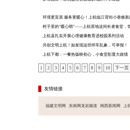
环境更宜居 服务更暖心！上杭临江背街小巷焕新
村子里的“暖心哨”——上杭茶地这间长者食堂，管
上杭县扎实开展心理健康教育进校园系列活动
共创文明上杭！如发现这些停车乱象，可举报！
上杭下都：一餐热饭映初心，小食堂彰显大政绩
1
2
3
4
5
6
7
8
9
10
下一页
友情链接
福建文明网
东南网龙岩频道
闽西新闻网
上