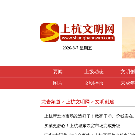
2026-8-7 星期五
要闻
上级动态
文明创
图片
文明播报
未成年
龙岩频道
>
上杭文明网
>
文明创建
上杭新发地市场改造好了！敞亮干净、价钱实在
买菜更舒心！上杭城东农贸市场完成升级