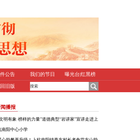
件公告
我们的节日
曝光台|红黑榜
回旧版
新闻播报
“文明有象·榜样的力量”道德典型“岩讲家”宣讲走进上
杭南阳中心小学
暖心助餐再升级！上杭南阳镇豪东村长者食堂东山助