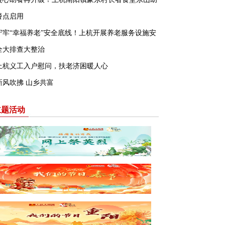
餐点启用
守牢“幸福养老”安全底线！上杭开展养老服务设施安
全大排查大整治
上杭义工入户慰问，扶老济困暖人心
新风吹拂 山乡共富
主题活动