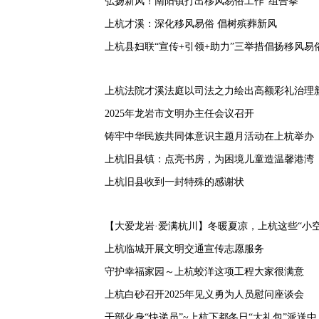
弘扬新风！南阳镇打出移风易俗工作“组合拳”
上杭才溪：深化移风易俗 倡树殡葬新风
上杭县妇联“宣传+引领+助力”三举措倡扬移风易
上杭法院才溪法庭以司法之力绘出高额彩礼治理新
2025年龙岩市文明办主任会议召开
铸牢中华民族共同体意识主题月活动在上杭举办
上杭旧县镇：点亮书房，为困境儿童造温馨港湾
上杭旧县收到一封特殊的感谢状
【大爱龙岩·爱满杭川】冬暖夏凉，上杭这些“小空
上杭临城开展文明交通宣传志愿服务
守护幸福家园～上杭蛟洋这项工程大家很满意
上杭白砂召开2025年见义勇为人员慰问座谈会
干部化身“快递员”~上杭下都冬日“大礼包”派送中