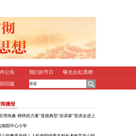
件公告
我们的节日
曝光台|红黑榜
回旧版
新闻播报
“文明有象·榜样的力量”道德典型“岩讲家”宣讲走进上
杭南阳中心小学
暖心助餐再升级！上杭南阳镇豪东村长者食堂东山助