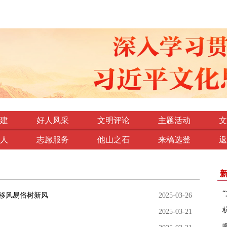
建
好人风采
文明评论
主题活动
文
人
志愿服务
他山之石
来稿选登
返
移风易俗树新风
2025-03-26
2025-03-21