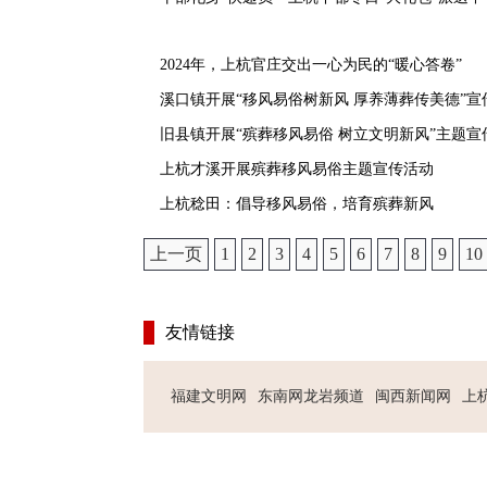
2024年，上杭官庄交出一心为民的“暖心答卷”
溪口镇开展“移风易俗树新风 厚养薄葬传美德”宣
旧县镇开展“殡葬移风易俗 树立文明新风”主题宣
上杭才溪开展殡葬移风易俗主题宣传活动
上杭稔田：倡导移风易俗，培育殡葬新风
上一页
1
2
3
4
5
6
7
8
9
10
友情链接
福建文明网
东南网龙岩频道
闽西新闻网
上