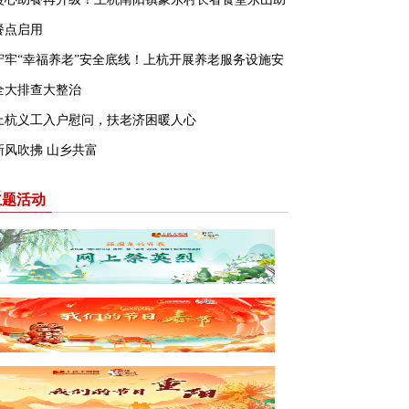
餐点启用
守牢“幸福养老”安全底线！上杭开展养老服务设施安
全大排查大整治
上杭义工入户慰问，扶老济困暖人心
新风吹拂 山乡共富
主题活动