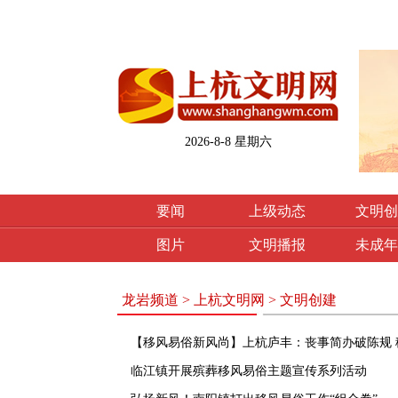
2026-8-8 星期六
要闻
上级动态
文明创
图片
文明播报
未成年
龙岩频道
>
上杭文明网
>
文明创建
【移风易俗新风尚】上杭庐丰：丧事简办破陈规 
临江镇开展殡葬移风易俗主题宣传系列活动