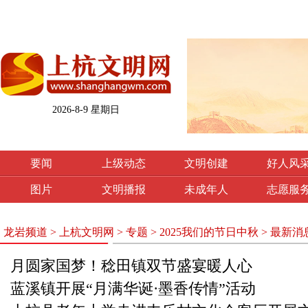
2026-8-9 星期日
要闻
上级动态
文明创建
好人风
图片
文明播报
未成年人
志愿服
龙岩频道
>
上杭文明网
>
专题
>
2025我们的节日中秋
>
最新消
月圆家国梦！稔田镇双节盛宴暖人心
蓝溪镇开展“月满华诞·墨香传情”活动