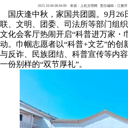
2025-10-06 08:04:00 来源：上杭文明网 责任编辑：江
国庆逢中秋，家国共团圆。9月26
联、文明、团委、司法所等部门组织
文化会客厅热闹开启“科普进万家・
动。巾帼志愿者以“科普+文艺”的创
与反诈、民族团结、科普宣传等内容
一份别样的“双节厚礼”。