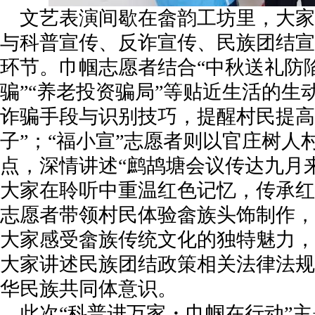
文艺表演间歇在畲韵工坊里，大家
与科普宣传、反诈宣传、民族团结宣
环节。巾帼志愿者结合“中秋送礼防陷
骗”“养老投资骗局”等贴近生活的生
诈骗手段与识别技巧，提醒村民提高
子”；“福小宣”志愿者则以官庄树人
点，深情讲述“鹧鸪塘会议传达九月
大家在聆听中重温红色记忆，传承红
志愿者带领村民体验畲族头饰制作，
大家感受畲族传统文化的独特魅力，
大家讲述民族团结政策相关法律法规
华民族共同体意识。
此次“科普进万家・巾帼在行动”