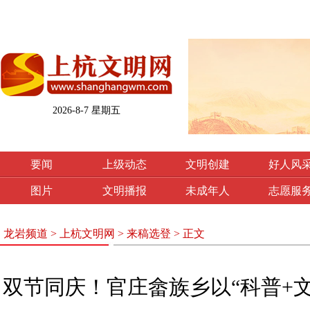
2026-8-7 星期五
要闻
上级动态
文明创建
好人风
图片
文明播报
未成年人
志愿服
龙岩频道
>
上杭文明网
>
来稿选登
> 正文
双节同庆！官庄畲族乡以“科普+