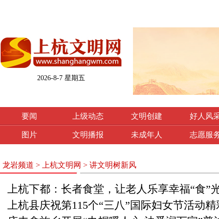
2026-8-7 星期五
要闻
上级动态
文明创建
好人风
图片
文明播报
未成年人
志愿服
龙岩频道
>
上杭文明网
>
讲文明树新风
上杭下都：长者食堂，让老人乐享幸福“食”
上杭县庆祝第115个“三八”国际妇女节活动