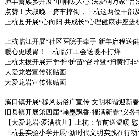
庐丰畲族乡开展“巾帼暖人心 法爱润万家”普
点赞！大叔晚上骑车摔倒，上杭这两位干部
上杭县开展“心向阳 共成长”心理健康讲座进
上杭临江开展“社区医院手牵手 新年启程送健
暖心更暖胃！上杭临江工会送暖不打烊
上杭太拔开展开学季“护苗”督导暨“扫黄打非
大爱龙岩宣传张贴画
大爱龙岩宣传张贴画
溪口镇开展“移风易俗广宣传 文明和谐迎新春
旧县镇开展第四届“翰墨飘香·福满新春”义务
【大爱龙岩·爱满杭川】上杭：节前送温暖 
上杭县实验小学开展“新时代文明实践在行动