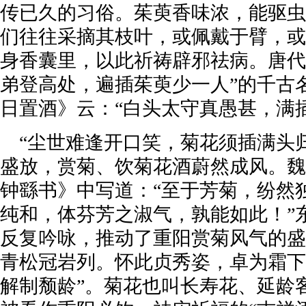
传已久的习俗。茱萸香味浓，能驱虫
们往往采摘其枝叶，或佩戴于臂，或
身香囊里，以此祈祷辟邪祛病。唐代
弟登高处，遍插茱萸少一人”的千古
日置酒》云：“白头太守真愚甚，满
“尘世难逢开口笑，菊花须插满头
盛放，赏菊、饮菊花酒蔚然成风。魏
钟繇书》中写道：“至于芳菊，纷然
纯和，体芬芳之淑气，孰能如此！”
反复吟咏，推动了重阳赏菊风气的盛
青松冠岩列。怀此贞秀姿，卓为霜下
解制颓龄”。菊花也叫长寿花、延龄