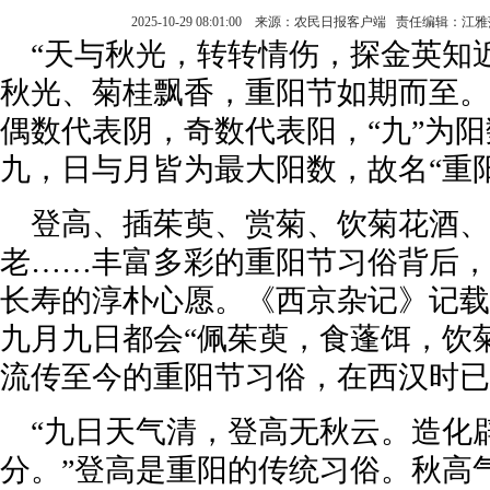
2025-10-29 08:01:00 来源：农民日报客户端 责任编辑：
“天与秋光，转转情伤，探金英知
秋光、菊桂飘香，重阳节如期而至。
偶数代表阴，奇数代表阳，“九”为阳
九，日与月皆为最大阳数，故名“重阳
登高、插茱萸、赏菊、饮菊花酒、
老……丰富多彩的重阳节习俗背后，
长寿的淳朴心愿。《西京杂记》记载
九月九日都会“佩茱萸，食蓬饵，饮
流传至今的重阳节习俗，在西汉时已
“九日天气清，登高无秋云。造化
分。”登高是重阳的传统习俗。秋高