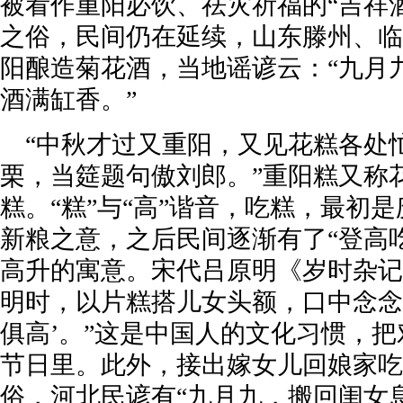
被看作重阳必饮、祛灾祈福的“吉祥
之俗，民间仍在延续，山东滕州、临
阳酿造菊花酒，当地谣谚云：“九月
酒满缸香。”
“中秋才过又重阳，又见花糕各处
栗，当筵题句傲刘郎。”重阳糕又称
糕。“糕”与“高”谐音，吃糕，最初
新粮之意，之后民间逐渐有了“登高
高升的寓意。宋代吕原明《岁时杂记
明时，以片糕搭儿女头额，口中念念
俱高’。”这是中国人的文化习惯，
节日里。此外，接出嫁女儿回娘家吃
俗，河北民谚有“九月九，搬回闺女