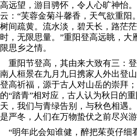
高远望，游目骋怀，令人心旷神怡。
云：“芙蓉金菊斗馨香，天气欲重阳
树间疏黄。流水淡，碧天长，路茫茫
时，无限思量。”重阳登高远眺，大
限思乡之情。
重阳节登高，其由来大致有三：登
南人桓景在九月九日携家人外出登山
登高祈福，源于古人对山岳的崇拜；
的“踏青”相对应，古人认为秋日的重
天，我们与青绿告别，与秋色相遇。
是严冬，人们在万物蛰伏之前尽兴游
“明年此会知谁健，醉把茱萸仔细