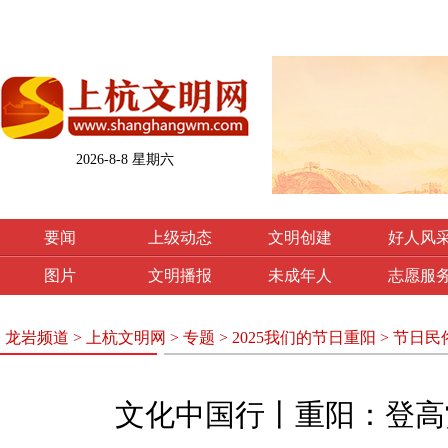
2026-8-8 星期六
要闻
上级动态
文明创建
好人风
图片
文明播报
未成年人
志愿服
龙岩频道
>
上杭文明网
>
专题
>
2025我们的节日重阳
>
节日民
文化中国行丨重阳：登高