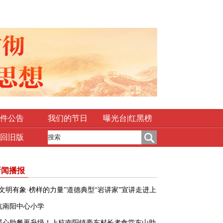
件公告
我们的节日
曝光台|红黑榜
回旧版
新闻播报
“文明有象·榜样的力量”道德典型“岩讲家”宣讲走进上
杭南阳中心小学
暖心助餐再升级！上杭南阳镇豪东村长者食堂东山助