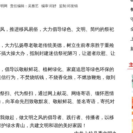
来源：上杭文明网 责任编辑：吴雅艺 编审:邱妤 监制:邱发锦
风，推进移风易俗，大力倡导绿色、文明、简约的祭祀
，大力弘扬尊老敬老传统美德，树立生前孝亲胜于重殓
不搞大操大办，抵制封建迷信祭祀陋习，让逝者欣慰、让
，倡导以敬献鲜花、植树绿化、家庭追思等绿色环保的
迷信行为，不焚烧纸钱，不烧香化烛，不燃放鞭炮，做到
祭扫、代为祭扫，通过网上献花、网络寄语、缅怀恩情
动，向革命先烈致敬默哀、敬献鲜花、签名寄语，寄托对
我做起，做文明之风的倡导者、践行者、传播者，以移
保护绿水青山，共建文明和谐的美好家园！