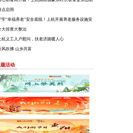
餐点启用
守牢“幸福养老”安全底线！上杭开展养老服务设施安
全大排查大整治
上杭义工入户慰问，扶老济困暖人心
新风吹拂 山乡共富
主题活动