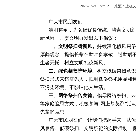
2023-03-30 16:59:21 
广大市民朋友们：
清明将至，为弘扬优良传统、培育文明新
新风尚，县委文明办发出以下倡议：
一、文明祭扫树新风。
持续深化移风易俗
厚葬观念，提倡长辈在世时多孝敬、过世后
生者无憾，树立文明礼仪新风。
二、绿色祭扫护环境。
树立低碳祭扫意识
祭扫形式来祭奠先人，抵制低俗祭祀用品和
不污染环境、不影响他人生活。
三、网络祭扫传美德。
倡导网络祭扫、云
等家庭追思方式，积极参与“网上祭英烈”活
先辈的哀思。
广大市民朋友们，让我们携起手来，从你
风易俗、低碳祭扫、文明祭祀的实际行动，