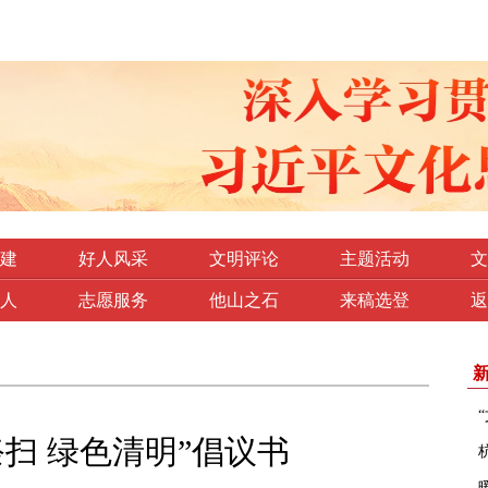
建
好人风采
文明评论
主题活动
文
人
志愿服务
他山之石
来稿选登
返
明祭扫 绿色清明”倡议书