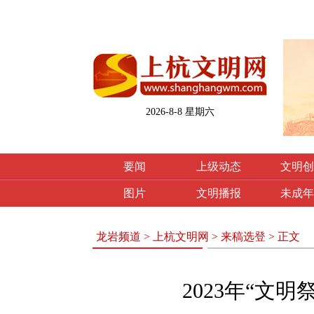
2026-8-8 星期六
要闻
上级动态
文明创
图片
文明播报
未成年
龙岩频道
>
上杭文明网
>
来稿选登
> 正文
2023年“文