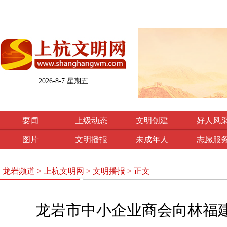
2026-8-7 星期五
要闻
上级动态
文明创建
好人风
图片
文明播报
未成年人
志愿服
龙岩频道
>
上杭文明网
>
文明播报
> 正文
龙岩市中小企业商会向林福