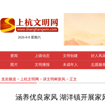
2026-8-8 星期六
要闻
上级动态
文明创建
好人风
图片
文明播报
未成年人
志愿服
龙岩频道
>
上杭文明网
>
讲文明树新风
> 正文
涵养优良家风 湖洋镇开展家