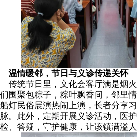
温情暖邻，节日与义诊传递关怀
传统节日里，文化会客厅满是烟火
们围聚包粽子，粽叶飘香间，邻里情
船灯民俗展演热闹上演，长者分享习
脉。此外，定期开展义诊活动，医护
检、答疑，守护健康，让该镇满溢人