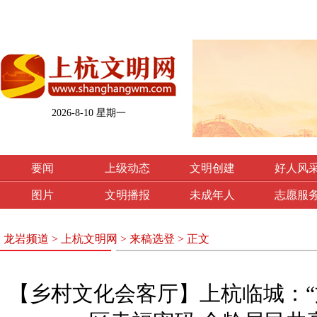
2026-8-10 星期一
要闻
上级动态
文明创建
好人风
图片
文明播报
未成年人
志愿服
龙岩频道
>
上杭文明网
>
来稿选登
> 正文
【乡村文化会客厅】上杭临城：“