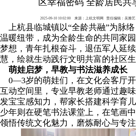
区幸福密码 全龄居民共
2025-09-10 10:02:00 来源：上杭文明网 责任编辑：吴
上杭县临城镇以“全龄共融”为脉
温暖纽带，成为全龄生命的共同家园
梦想，青年扎根奋斗，退伍军人延续
慧，绘就生动践行文明共富的社区生
萌娃启梦，早教与书法滋养成长
0—3岁的萌娃们，在文化会客厅
互动空间里，专业早教老师通过趣味
发宝宝感知力，帮家长搭建科学育儿交
少年则在硬笔书法课堂上，在笔画中
领悟传统文化魅力，磨炼耐心与专注