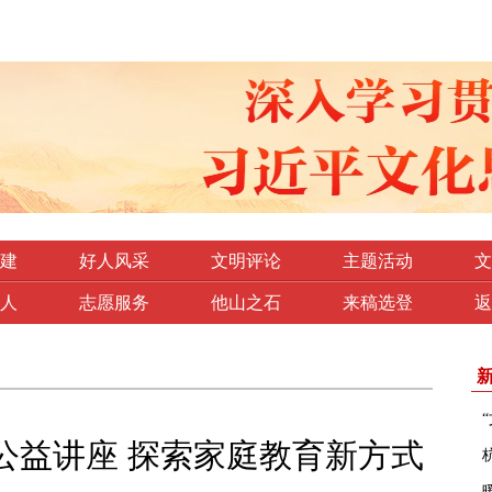
建
好人风采
文明评论
主题活动
文
人
志愿服务
他山之石
来稿选登
返
公益讲座 探索家庭教育新方式