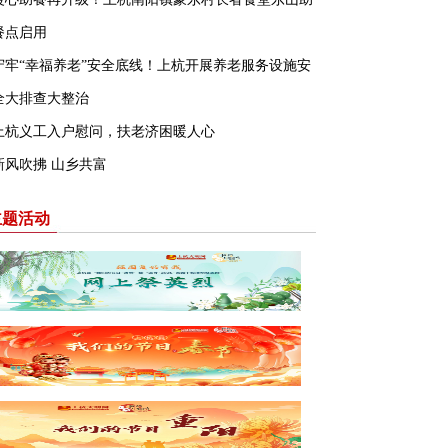
餐点启用
守牢“幸福养老”安全底线！上杭开展养老服务设施安
全大排查大整治
上杭义工入户慰问，扶老济困暖人心
新风吹拂 山乡共富
主题活动