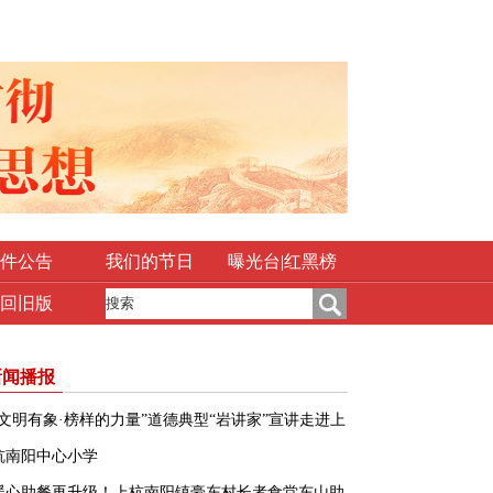
件公告
我们的节日
曝光台|红黑榜
回旧版
新闻播报
“文明有象·榜样的力量”道德典型“岩讲家”宣讲走进上
杭南阳中心小学
暖心助餐再升级！上杭南阳镇豪东村长者食堂东山助