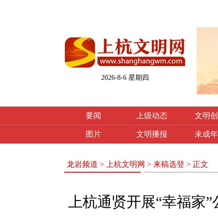
2026-8-6 星期四
要闻
上级动态
文明创
图片
文明播报
未成年
龙岩频道
>
上杭文明网
>
来稿选登
> 正文
上杭通贤开展“幸福家”