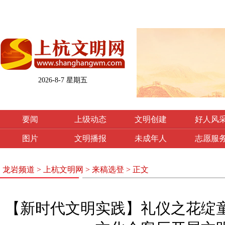
2026-8-7 星期五
要闻
上级动态
文明创建
好人风
图片
文明播报
未成年人
志愿服
龙岩频道
>
上杭文明网
>
来稿选登
> 正文
【新时代文明实践】礼仪之花绽