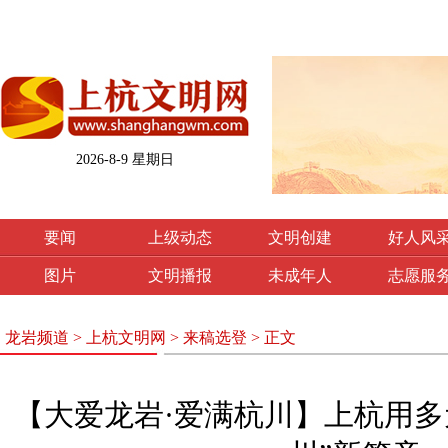
2026-8-9 星期日
要闻
上级动态
文明创建
好人风
图片
文明播报
未成年人
志愿服
龙岩频道
>
上杭文明网
>
来稿选登
> 正文
【大爱龙岩·爱满杭川】上杭用多