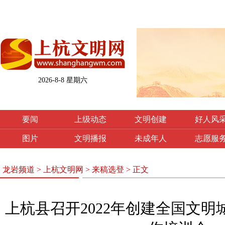
2026-8-8 星期六
要闻
上级动态
文明创建
好人风
图片
文明播报
未成年人
志愿服
龙岩频道
>
上杭文明网
>
来稿选登
> 正文
上杭县召开2022年创建全国文