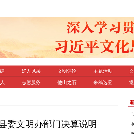
建
好人风采
文明评论
主题活动
文
人
志愿服务
他山之石
来稿选登
返
杭县委文明办部门决算说明