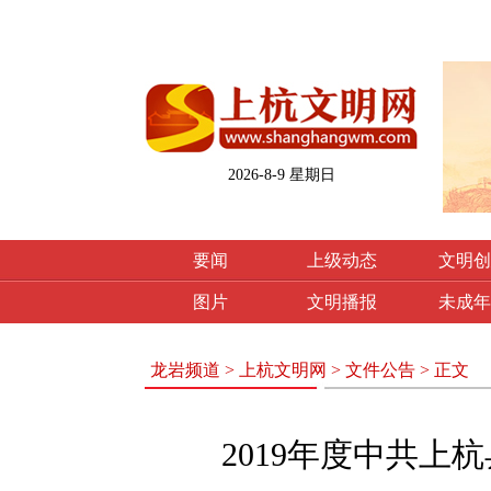
2026-8-9 星期日
要闻
上级动态
文明创
图片
文明播报
未成年
龙岩频道
>
上杭文明网
>
文件公告
> 正文
2019年度中共上