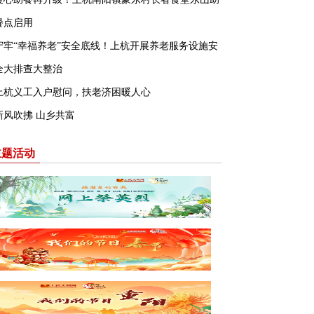
餐点启用
守牢“幸福养老”安全底线！上杭开展养老服务设施安
全大排查大整治
上杭义工入户慰问，扶老济困暖人心
新风吹拂 山乡共富
主题活动