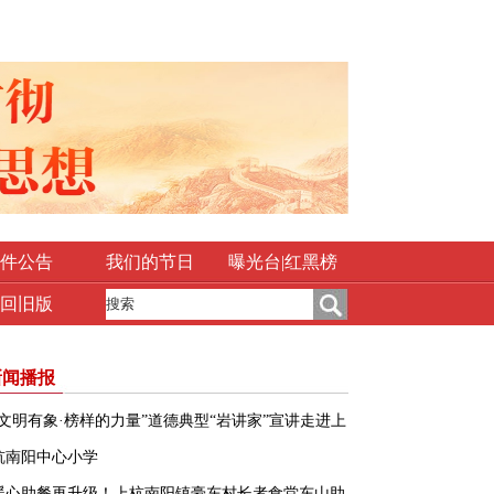
件公告
我们的节日
曝光台|红黑榜
回旧版
新闻播报
“文明有象·榜样的力量”道德典型“岩讲家”宣讲走进上
杭南阳中心小学
暖心助餐再升级！上杭南阳镇豪东村长者食堂东山助