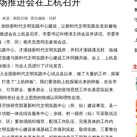
场推进会在上杭召开
5:01:15 来源：闽西日报 责任编辑：邱妤
，加快新时代文明实践中心建设，让新时代文明实践在龙岩遍地
场推进会在上杭县召开。市委书记许维泽主持会议并讲话。市委常
县（市、区）相关负责同志参加会议。
实践中心、才溪镇新时代文明实践所，并到才溪镇溪北村、临城
层党建与新时代文明实践中心建设工作同频共振。会上，上杭县
验做法；与会人员进行了讨论发言。
被列入全国新时代文明实践中心试点县以来，做了大量的工作，探索
打造了“上杭样板”。我们要借助上杭探索出来的样板，在全市
众、引导群众、服务群众，让党的宣传思想工作在基层实起来、
中国特色社会主义思想的情感认同和理性自觉。
要尽快研究部署新时代文明实践中心（所、站）建设事宜。县一
多功能一体化综合服务中心；乡镇、村一级所（站）可采取试点
市、区）要加强组织领导，配强工作队伍，完善具体的工作内
文明实践中心建设各项基础工作落到实处、取得实效。三要整合