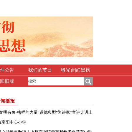
件公告
我们的节日
曝光台|红黑榜
回旧版
新闻播报
“文明有象·榜样的力量”道德典型“岩讲家”宣讲走进上
杭南阳中心小学
暖心助餐再升级！上杭南阳镇豪东村长者食堂东山助