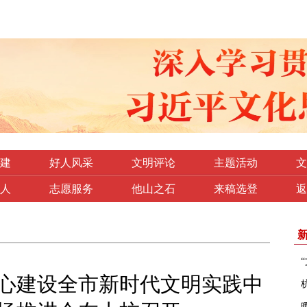
建
好人风采
文明评论
主题活动
文
人
志愿服务
他山之石
来稿选登
返
心建设全市新时代文明实践中