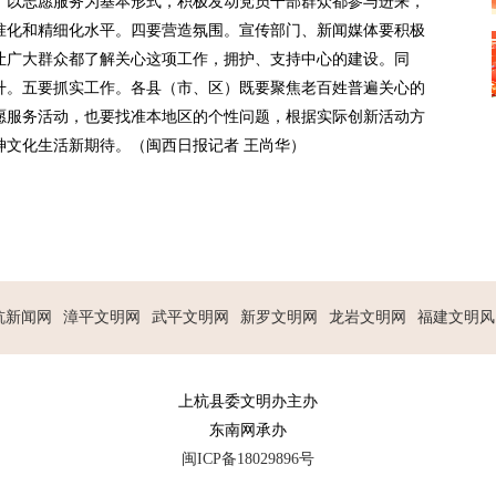
，以志愿服务为基本形式，积极发动党员干部群众都参与进来，
准化和精细化水平。四要营造氛围。宣传部门、新闻媒体要积极
让广大群众都了解关心这项工作，拥护、支持中心的建设。同
升。五要抓实工作。各县（市、区）既要聚焦老百姓普遍关心的
愿服务活动，也要找准本地区的个性问题，根据实际创新活动方
神文化生活新期待。（闽西日报记者 王尚华）
杭新闻网
漳平文明网
武平文明网
新罗文明网
龙岩文明网
福建文明风
上杭县委文明办主办
东南网承办
闽ICP备18029896号