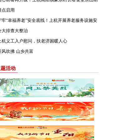
餐点启用
守牢“幸福养老”安全底线！上杭开展养老服务设施安
全大排查大整治
上杭义工入户慰问，扶老济困暖人心
新风吹拂 山乡共富
主题活动